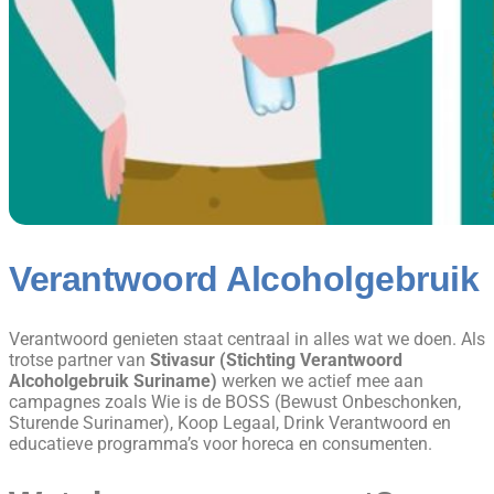
Verantwoord Alcoholgebruik
Verantwoord genieten staat centraal in alles wat we doen. Als
trotse partner van
Stivasur (Stichting Verantwoord
Alcoholgebruik Suriname)
werken we actief mee aan
campagnes zoals Wie is de BOSS (Bewust Onbeschonken,
Sturende Surinamer), Koop Legaal, Drink Verantwoord en
educatieve programma’s voor horeca en consumenten.