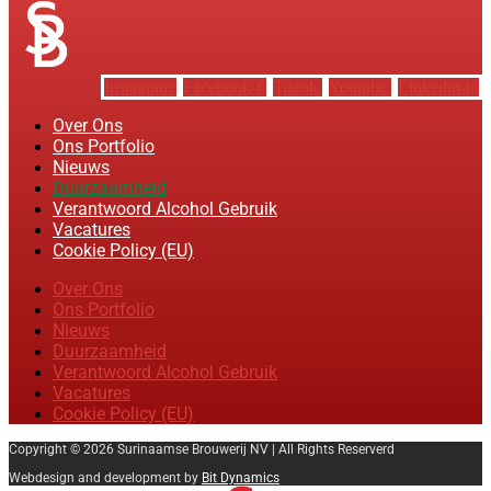
Instagram
Facebook-f
Tiktok
Youtube
Linkedin-in
Over Ons
Ons Portfolio
Nieuws
Duurzaamheid
Verantwoord Alcohol Gebruik
Vacatures
Cookie Policy (EU)
Over Ons
Ons Portfolio
Nieuws
Duurzaamheid
Verantwoord Alcohol Gebruik
Vacatures
Cookie Policy (EU)
Copyright © 2026 Surinaamse Brouwerij NV | All Rights Reserverd
Webdesign and development by
Bit Dynamics