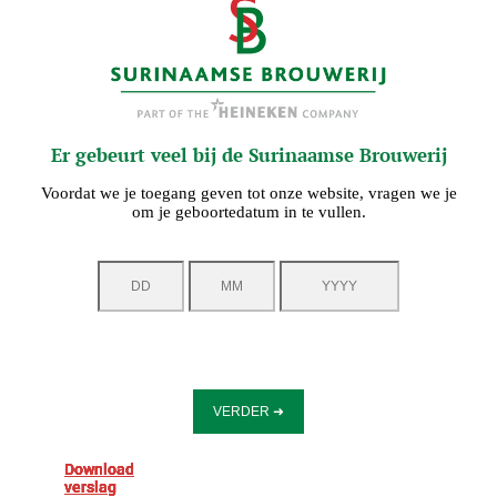
Er gebeurt veel bij de Surinaamse Brouwerij
Voordat we je toegang geven tot onze website, vragen we je
om je geboortedatum in te vullen.
Download
Download
Download
Download
Download
Download
verslag
verslag
verslag
verslag
verslag
verslag