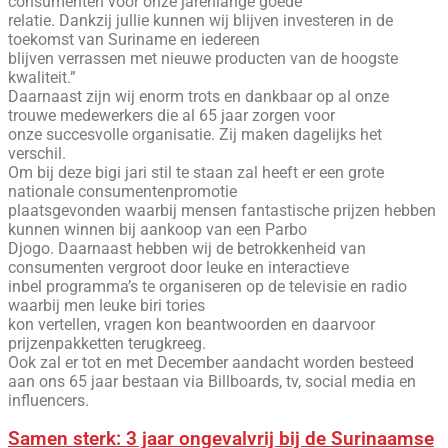
consumenten voor onze jarenlange goede
relatie. Dankzij jullie kunnen wij blijven investeren in de
toekomst van Suriname en iedereen
blijven verrassen met nieuwe producten van de hoogste
kwaliteit.”
Daarnaast zijn wij enorm trots en dankbaar op al onze
trouwe medewerkers die al 65 jaar zorgen voor
onze succesvolle organisatie. Zij maken dagelijks het
verschil.
Om bij deze bigi jari stil te staan zal heeft er een grote
nationale consumentenpromotie
plaatsgevonden waarbij mensen fantastische prijzen hebben
kunnen winnen bij aankoop van een Parbo
Djogo. Daarnaast hebben wij de betrokkenheid van
consumenten vergroot door leuke en interactieve
inbel programma’s te organiseren op de televisie en radio
waarbij men leuke biri tories
kon vertellen, vragen kon beantwoorden en daarvoor
prijzenpakketten terugkreeg.
Ook zal er tot en met December aandacht worden besteed
aan ons 65 jaar bestaan via Billboards, tv, social media en
influencers.
Samen sterk: 3 jaar ongevalvrij bij de Surinaamse