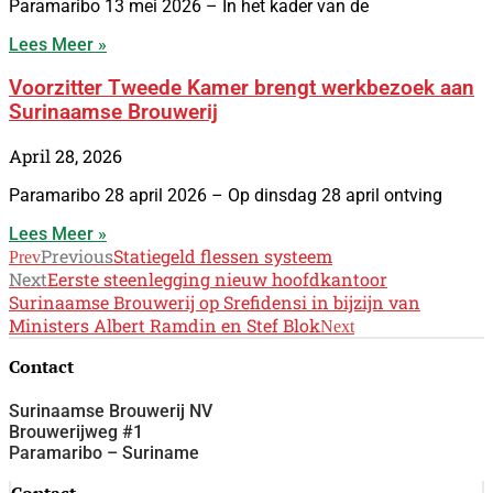
Paramaribo 13 mei 2026 – In het kader van de
Lees Meer »
Voorzitter Tweede Kamer brengt werkbezoek aan
Surinaamse Brouwerij
April 28, 2026
Paramaribo 28 april 2026 – Op dinsdag 28 april ontving
Lees Meer »
Previous
Statiegeld flessen systeem
Prev
Next
Eerste steenlegging nieuw hoofdkantoor
Surinaamse Brouwerij op Srefidensi in bijzijn van
Ministers Albert Ramdin en Stef Blok
Next
Contact
Surinaamse Brouwerij NV
Brouwerijweg #1
Paramaribo – Suriname
Contact