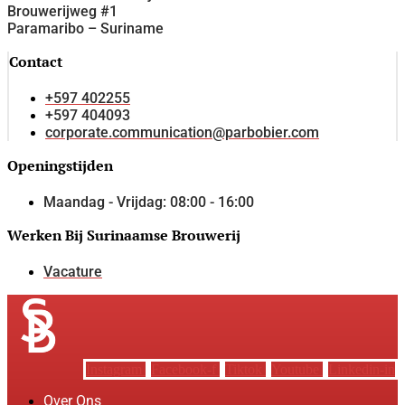
Brouwerijweg #1
Paramaribo – Suriname
Contact
+597 402255
+597 404093
corporate.communication@parbobier.com
Openingstijden
Maandag - Vrijdag: 08:00 - 16:00
Werken Bij Surinaamse Brouwerij
Vacature
Instagram
Facebook-f
Tiktok
Youtube
Linkedin-in
Over Ons