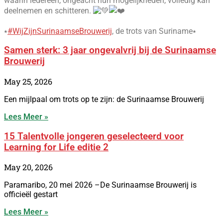
waarin iedereen, ongeacht hun mogelijkheden, volledig kan
deelnemen en schitteren.
⭑
#WijZijnSurinaamseBrouwerij
, de trots van Suriname⭑
Samen sterk: 3 jaar ongevalvrij bij de Surinaamse
Brouwerij
May 25, 2026
Een mijlpaal om trots op te zijn: de Surinaamse Brouwerij
Lees Meer »
15 Talentvolle jongeren geselecteerd voor
Learning for Life editie 2
May 20, 2026
Paramaribo, 20 mei 2026 –De Surinaamse Brouwerij is
officieël gestart
Lees Meer »