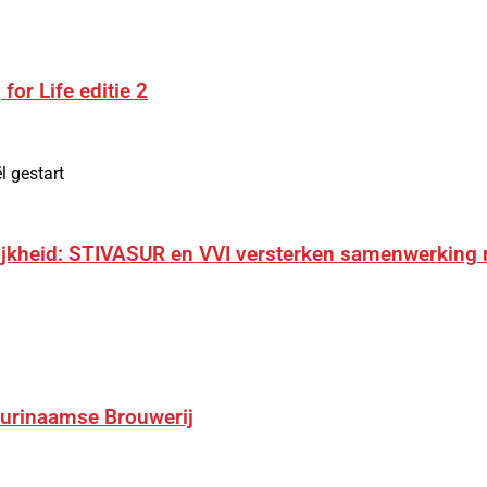
for Life editie 2
l gestart
elijkheid: STIVASUR en VVI versterken samenwerki
Surinaamse Brouwerij