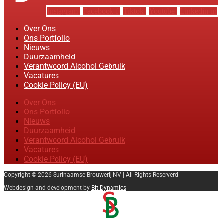
Instagram
Facebook-f
Tiktok
Youtube
Linkedin-in
Over Ons
Ons Portfolio
Nieuws
Duurzaamheid
Verantwoord Alcohol Gebruik
Vacatures
Cookie Policy (EU)
Over Ons
Ons Portfolio
Nieuws
Duurzaamheid
Verantwoord Alcohol Gebruik
Vacatures
Cookie Policy (EU)
Copyright © 2026 Surinaamse Brouwerij NV | All Rights Reserverd
Webdesign and development by
Bit Dynamics